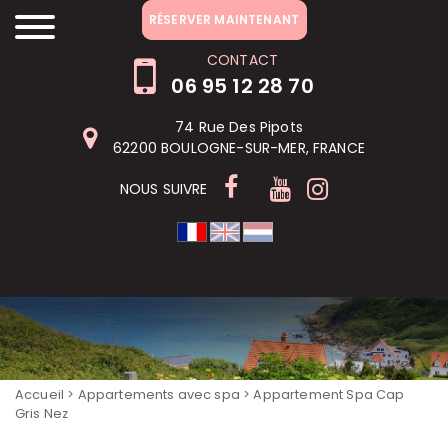
RÉSERVER MAINTENANT
RÉSERVER MAINTENANT
CONTACT
06 95 12 28 70
74 Rue Des Pipots
62200 BOULOGNE-SUR-MER, FRANCE
NOUS SUIVRE
Accueil
>
Appartements avec spa
> Appartement Spa Cap
Gris Nez