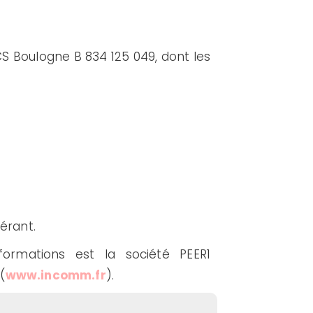
RCS Boulogne B 834 125 049, dont les
érant.
formations est la société PEER1
(
www.incomm.fr
).