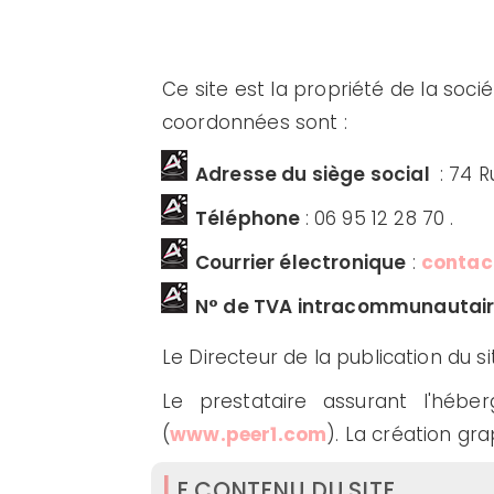
Ce site est la propriété de la soci
coordonnées sont :
Adresse du siège social
: 74 R
Téléphone
: 06 95 12 28 70 .
Courrier électronique
:
contac
N° de TVA intracommunautai
Le Directeur de la publication du 
Le prestataire assurant l'hébe
(
www.peer1.com
). La création gr
L
E CONTENU DU SITE