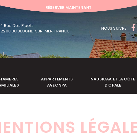
RÉSERVER MAINTENANT
RÉSERVER MAINTENANT
74 Rue Des Pipots
NOUS SUIVRE
62200 BOULOGNE-SUR-MER, FRANCE
HAMBRES
APPARTEMENTS
NAUSICAA ET LA CÔTE
AMILIALES
AVEC SPA
D'OPALE
ENTIONS LÉGAL