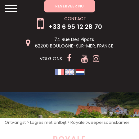
RÉSERVER MAINTENANT
RESERVEER NU
CONTACT
+33 6 95 12 28 70
74 Rue Des Pipots
62200 BOULOGNE-SUR-MER, FRANCE
VOLG ONS
Ontvangst
>
Logies met ontbijt
> Royale tweepersoonskamer