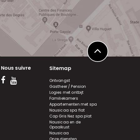
Nous suivre
Sitemap
Ontvangst
Gastheer / Pension
Logies met ontbijt
Familiekamers
Appartementen met spa
Nausicaa spa flat
Cap Gris Nez spa plat
Nausicaa en de
Opaalkust
Nausicaa
Onze diensten