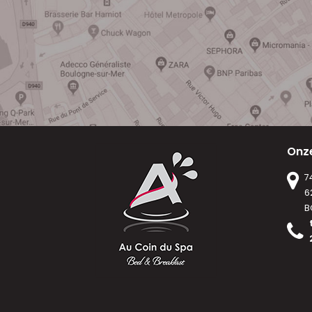
Onz
7
6
B