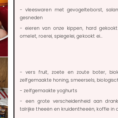
- vleeswaren met gevogelteborst, sala
gesneden
- eieren van onze kippen, hard gekook
omelet, roerei, spiegelei, gekookt ei...
- vers fruit, zoete en zoute boter, bio
zelfgemaakte honing, smeersels, biologis
- zelfgemaakte yoghurts
- een grote verscheidenheid aan dran
talrijke theeën en kruidentheeën, koffie in a