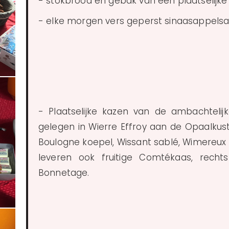
- stokbrood en gebak van een plaatselijke
- elke morgen vers geperst sinaasappels
- Plaatselijke kazen van de ambachteli
gelegen in Wierre Effroy aan de Opaalkust.
Boulogne koepel, Wissant sablé, Wimereu
leveren ook fruitige Comtékaas, rechts
Bonnetage.