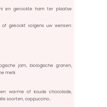
mi en gerookte ham ter plaatse
t of gekookt volgens uw wensen:
logische jam, biologische granen,
che melk
ken: warme of koude chocolade,
lle soorten, cappuccino...