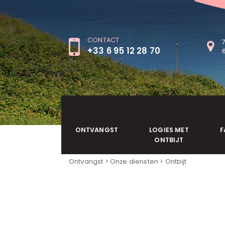
CONTACT
+33 6 95 12 28 70
ONTVANGST
LOGIES MET
F
ONTBIJT
Ontvangst
>
Onze diensten
> Ontbijt