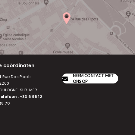
e coördinaten
NEEM CONTACT MET
4 Rue Des Pipots
ONS OP
2200
OULOGNE-SUR-MER
telefoon . +33 6 95 12
28 70