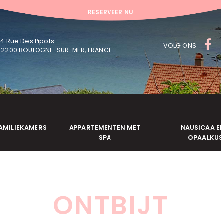
RÉSERVER MAINTENANT
RESERVEER NU
74 Rue Des Pipots
VOLG ONS
62200 BOULOGNE-SUR-MER, FRANCE
AMILIEKAMERS
APPARTEMENTEN MET
NAUSICAA E
SPA
OPAALKU
ONTBIJT